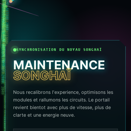
010101 MAINTENANCE SYSTEME ACTIVE 2049
010101 MAINTENANCE SYSTEME ACTIVE 2049
010101 MAINTENANCE SYSTEME ACTIVE 2049
010101 MAINTENANCE SYSTEME ACTIVE 2049
010101 MAINTENANCE SYSTEME ACTIVE 2049
010101 MAINTENANCE SYSTEME ACTIVE 2049
010101 MAINTENANCE SYSTEME ACTIVE 2049
010101 MAINTENANCE SYSTEME ACTIVE 2049
010101 MAINTENANCE SYSTEME ACTIVE 2049
SYNCHRONISATION DU NOYAU SONGHAÏ
MAINTENANCE
010101 MAINTENANCE SYSTEME ACTIVE 2049
SONGHAÏ
010101 MAINTENANCE SYSTEME ACTIVE 2049
010101 MAINTENANCE SYSTEME ACTIVE 2049
Nous recalibrons l'experience, optimisons les
modules et rallumons les circuits. Le portail
revient bientot avec plus de vitesse, plus de
clarte et une energie neuve.