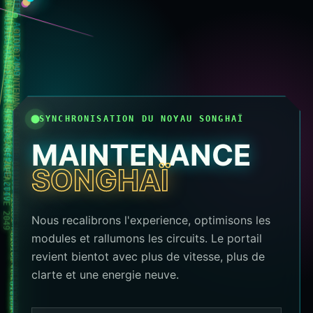
010101 MAINTENANCE SYSTEME ACTIVE 2049
010101 MAINTENANCE SYSTEME ACTIVE 2049
010101 MAINTENANCE SYSTEME ACTIVE 2049
010101 MAINTENANCE SYSTEME ACTIVE 2049
010101 MAINTENANCE SYSTEME ACTIVE 2049
010101 MAINTENANCE SYSTEME ACTIVE 2049
010101 MAINTENANCE SYSTEME ACTIVE 2049
010101 MAINTENANCE SYSTEME ACTIVE 2049
010101 MAINTENANCE SYSTEME ACTIVE 2049
SYNCHRONISATION DU NOYAU SONGHAÏ
MAINTENANCE
010101 MAINTENANCE SYSTEME ACTIVE 2049
SONGHAÏ
010101 MAINTENANCE SYSTEME ACTIVE 2049
010101 MAINTENANCE SYSTEME ACTIVE 2049
Nous recalibrons l'experience, optimisons les
modules et rallumons les circuits. Le portail
revient bientot avec plus de vitesse, plus de
clarte et une energie neuve.