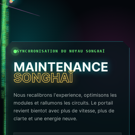
010101 MAINTENANCE SYSTEME ACTIVE 2049
010101 MAINTENANCE SYSTEME ACTIVE 2049
010101 MAINTENANCE SYSTEME ACTIVE 2049
010101 MAINTENANCE SYSTEME ACTIVE 2049
010101 MAINTENANCE SYSTEME ACTIVE 2049
010101 MAINTENANCE SYSTEME ACTIVE 2049
010101 MAINTENANCE SYSTEME ACTIVE 2049
010101 MAINTENANCE SYSTEME ACTIVE 2049
010101 MAINTENANCE SYSTEME ACTIVE 2049
SYNCHRONISATION DU NOYAU SONGHAÏ
MAINTENANCE
010101 MAINTENANCE SYSTEME ACTIVE 2049
SONGHAÏ
010101 MAINTENANCE SYSTEME ACTIVE 2049
010101 MAINTENANCE SYSTEME ACTIVE 2049
Nous recalibrons l'experience, optimisons les
modules et rallumons les circuits. Le portail
revient bientot avec plus de vitesse, plus de
clarte et une energie neuve.