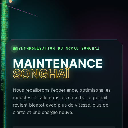
010101 MAINTENANCE SYSTEME ACTIVE 2049
010101 MAINTENANCE SYSTEME ACTIVE 2049
010101 MAINTENANCE SYSTEME ACTIVE 2049
010101 MAINTENANCE SYSTEME ACTIVE 2049
010101 MAINTENANCE SYSTEME ACTIVE 2049
010101 MAINTENANCE SYSTEME ACTIVE 2049
010101 MAINTENANCE SYSTEME ACTIVE 2049
010101 MAINTENANCE SYSTEME ACTIVE 2049
SYNCHRONISATION DU NOYAU SONGHAÏ
MAINTENANCE
010101 MAINTENANCE SYSTEME ACTIVE 2049
SONGHAÏ
010101 MAINTENANCE SYSTEME ACTIVE 2049
010101 MAINTENANCE SYSTEME ACTIVE 2049
Nous recalibrons l'experience, optimisons les
modules et rallumons les circuits. Le portail
revient bientot avec plus de vitesse, plus de
clarte et une energie neuve.