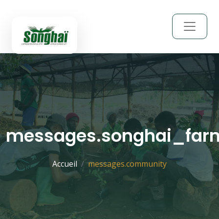
messages.songhai_far
Accueil
messages.community