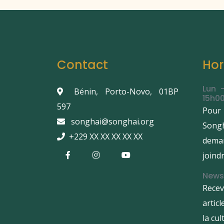
Contact
Hor
Lun 
Bénin, Porto-Novo, 01BP
15h00
597
Pour
songhai@songhai.org
Songh
+229 XX XX XX XX XX
dema
joindr
News
Rece
artic
la cu