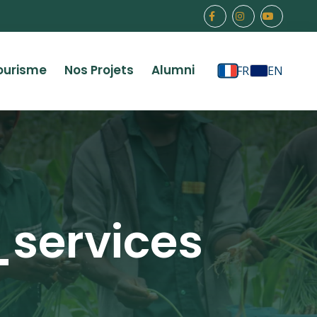
ourisme
Nos Projets
Alumni
FR
EN
services