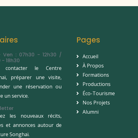
aires
Pages
- Ven : 07h30 - 12h30 /
Accueil
 - 18h30
À Propos
 contacter le Centre
Formations
aï, préparer une visite,
Productions
nder une réservation ou
Éco-Tourisme
e un service.
Nos Projets
letter
Alumni
vez les nouveaux récits,
les et annonces autour de
lture Songhaï.