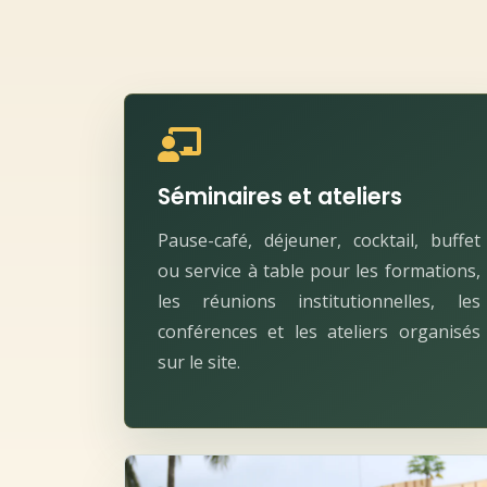
Séminaires et ateliers
Pause-café, déjeuner, cocktail, buffet
ou service à table pour les formations,
les réunions institutionnelles, les
conférences et les ateliers organisés
sur le site.