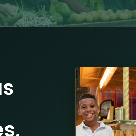
us
s,