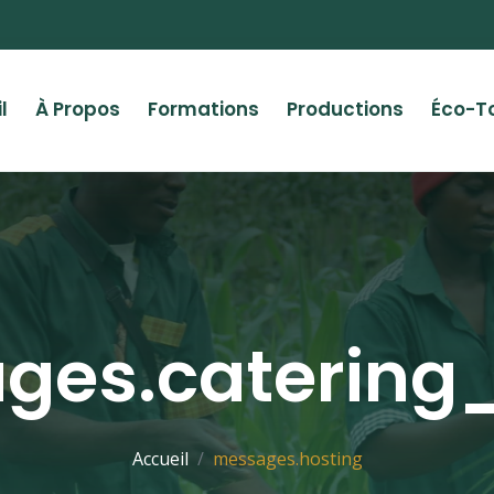
l
À Propos
Formations
Productions
Éco-T
ges.catering_
Accueil
messages.hosting