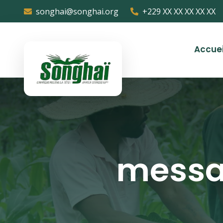
songhai@songhai.org
+229 XX XX XX XX XX
Accuei
messa